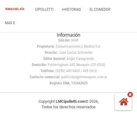
CIPOLLETTI
+HISTORIAS
EL COMEDOR
TEMAS DEL DÍA
MAS E
Información
Edición:
6949
Propietario:
Comunicaciones y Medios S.A
Director:
Juan Carlos Schroeder
Editor General:
Ángel Casagrande
Domicilio:
Fotheringham 445, Neuquén (CP 8300)
Teléfono:
(0299) 449 0400 / 449 0410
Contacto comercial:
publicidad@lmneuquen.com.ar
Registro DNA: 123442625
Copyright
LMCipolletti.com
© 2026,
Todos los derechos reservados