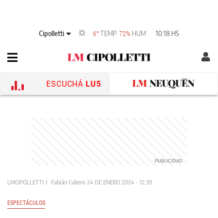
Cipolletti
TEMP
HUM
10:18 HS
6°
72%
ESCUCHÁ
LU5
LMCIPOLLETTI
Fabián Cubero
24 DE ENERO 2024 - 12:39
ESPECTÁCULOS