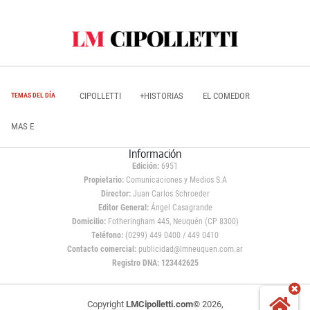
CIPOLLETTI
+HISTORIAS
EL COMEDOR
TEMAS DEL DÍA
MAS E
Información
Edición:
6951
Propietario:
Comunicaciones y Medios S.A
Director:
Juan Carlos Schroeder
Editor General:
Ángel Casagrande
Domicilio:
Fotheringham 445, Neuquén (CP 8300)
Teléfono:
(0299) 449 0400 / 449 0410
Contacto comercial:
publicidad@lmneuquen.com.ar
Registro DNA: 123442625
Copyright
LMCipolletti.com
© 2026,