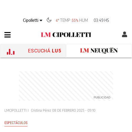
Cipolletti
TEMP
HUM
03:49 HS
4°
55%
ESCUCHÁ
LU5
LMCIPOLLETTI
Cristina Pérez
08 DE FEBRERO 2025 - 09:10
ESPECTÁCULOS