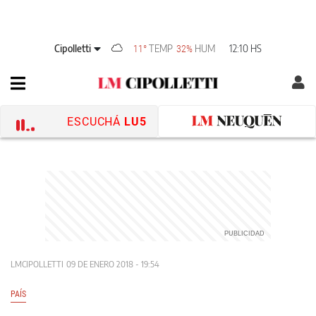
Cipolletti
TEMP
HUM
12:10 HS
11°
32%
ESCUCHÁ
LU5
LMCIPOLLETTI
09 DE ENERO 2018 - 19:54
PAÍS