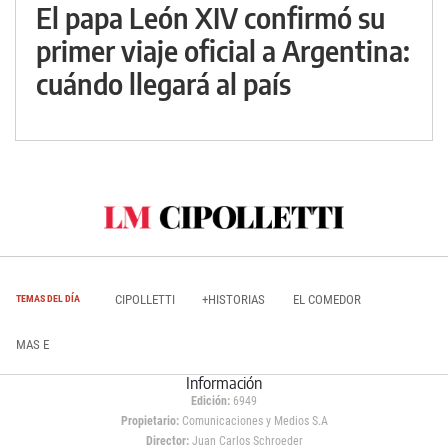
El papa León XIV confirmó su
primer viaje oficial a Argentina:
cuándo llegará al país
CIPOLLETTI
+HISTORIAS
EL COMEDOR
TEMAS DEL DÍA
MAS E
Información
Edición:
6949
Propietario:
Comunicaciones y Medios S.A
Director:
Juan Carlos Schroeder