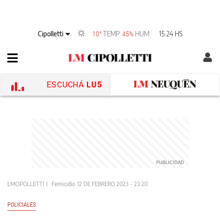
Cipolletti
TEMP
HUM
15:24 HS
10°
45%
ESCUCHÁ
LU5
LMCIPOLLETTI
Femicidio
12 DE FEBRERO 2023 - 23:20
POLICIALES