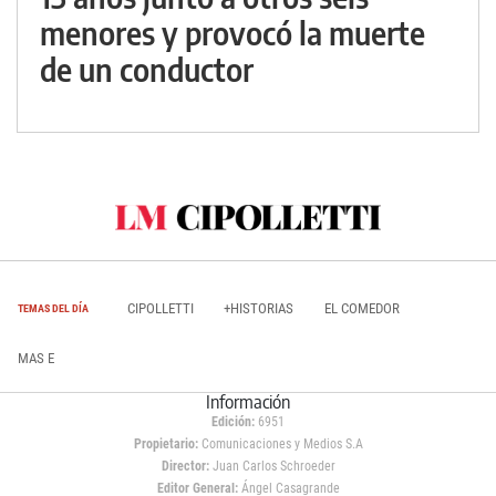
menores y provocó la muerte
de un conductor
CIPOLLETTI
+HISTORIAS
EL COMEDOR
TEMAS DEL DÍA
MAS E
Información
Edición:
6951
Propietario:
Comunicaciones y Medios S.A
Director:
Juan Carlos Schroeder
Editor General:
Ángel Casagrande