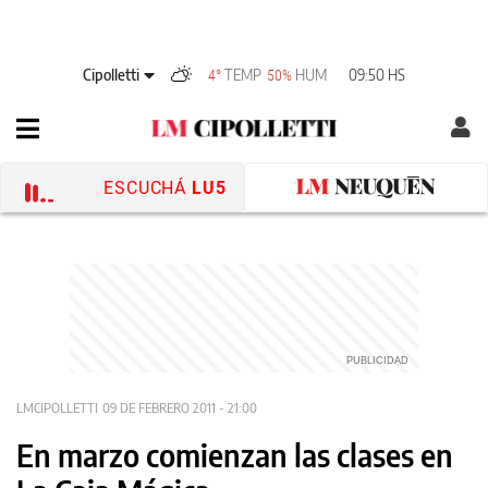
Cipolletti
TEMP
HUM
09:50 HS
4°
50%
ESCUCHÁ
LU5
LMCIPOLLETTI
09 DE FEBRERO 2011 - 21:00
En marzo comienzan las clases en