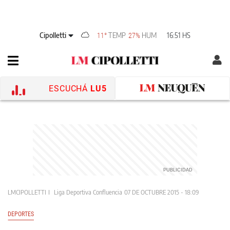
Cipolletti
TEMP
HUM
16:51 HS
11°
27%
ESCUCHÁ
LU5
LMCIPOLLETTI
Liga Deportiva Confluencia
07 DE OCTUBRE 2015 - 18:09
DEPORTES