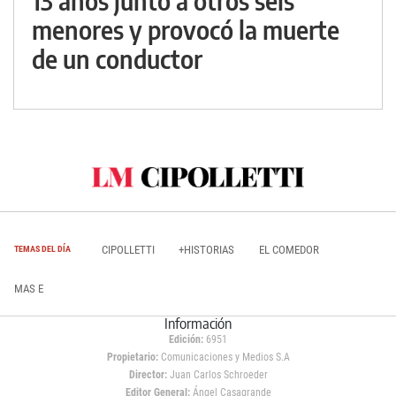
13 años junto a otros seis
menores y provocó la muerte
de un conductor
CIPOLLETTI
+HISTORIAS
EL COMEDOR
TEMAS DEL DÍA
MAS E
Información
Edición:
6951
Propietario:
Comunicaciones y Medios S.A
Director:
Juan Carlos Schroeder
Editor General:
Ángel Casagrande