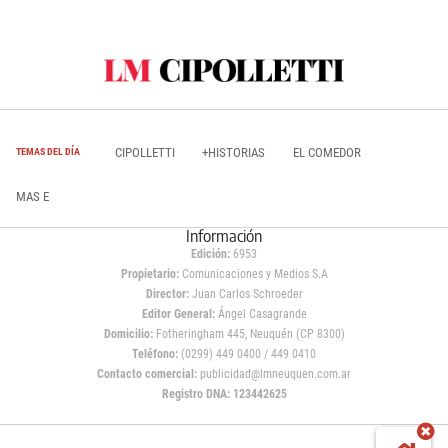
CIPOLLETTI
+HISTORIAS
EL COMEDOR
TEMAS DEL DÍA
MAS E
Información
Edición:
6953
Propietario:
Comunicaciones y Medios S.A
Director:
Juan Carlos Schroeder
Editor General:
Ángel Casagrande
Domicilio:
Fotheringham 445, Neuquén (CP 8300)
Teléfono:
(0299) 449 0400 / 449 0410
Contacto comercial:
publicidad@lmneuquen.com.ar
Registro DNA: 123442625