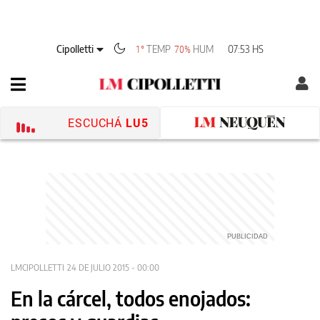
Cipolletti
TEMP
HUM
07:53 HS
1°
70%
ESCUCHÁ
LU5
LMCIPOLLETTI
24 DE JULIO 2015 - 00:00
En la cárcel, todos enojados: