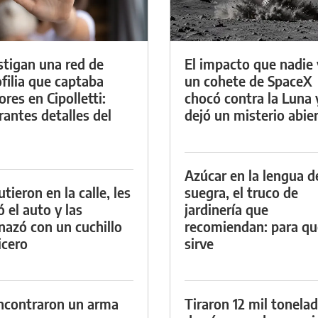
stigan una red de
El impacto que nadie 
filia que captaba
un cohete de SpaceX
res en Cipolletti:
chocó contra la Luna 
rantes detalles del
dejó un misterio abie
Azúcar en la lengua d
tieron en la calle, les
suegra, el truco de
ó el auto y las
jardinería que
azó con un cuchillo
recomiendan: para qu
icero
sirve
ncontraron un arma
Tiraron 12 mil tonela