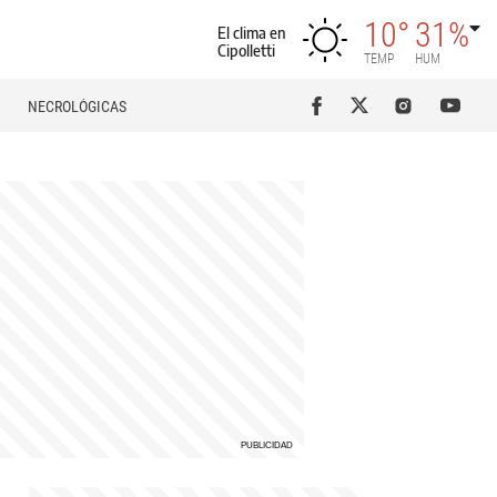
10°
31%
El clima en
Cipolletti
TEMP
HUM
NECROLÓGICAS