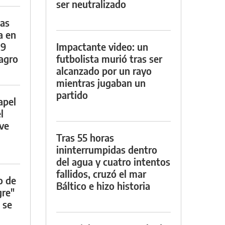
ser neutralizado
das
a en
29
Impactante video: un
lagro
futbolista murió tras ser
alcanzado por un rayo
mientras jugaban un
partido
apel
l
rve
Tras 55 horas
ininterrumpidas dentro
del agua y cuatro intentos
fallidos, cruzó el mar
o de
Báltico e hizo historia
gre"
 se