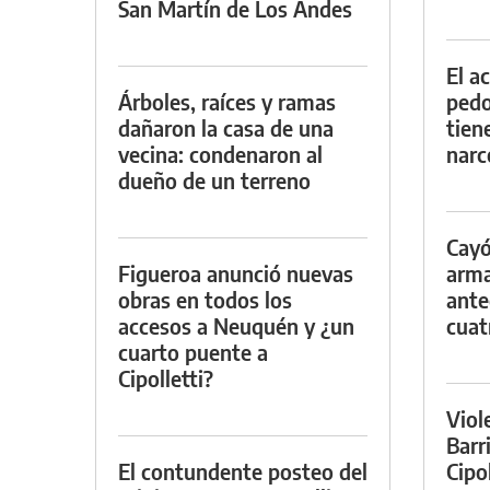
San Martín de Los Andes
El a
Árboles, raíces y ramas
pedof
dañaron la casa de una
tien
vecina: condenaron al
narc
dueño de un terreno
Cayó
Figueroa anunció nuevas
arma
obras en todos los
ante
accesos a Neuquén y ¿un
cuat
cuarto puente a
Cipolletti?
Viol
Barr
El contundente posteo del
Cipo