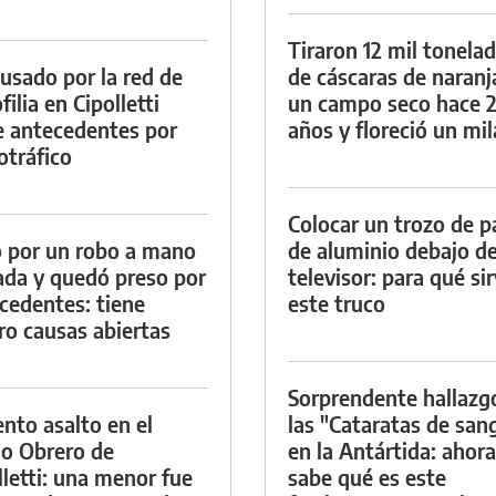
Tiraron 12 mil tonela
cusado por la red de
de cáscaras de naranj
ilia en Cipolletti
un campo seco hace 
e antecedentes por
años y floreció un mi
otráfico
Colocar un trozo de p
 por un robo a mano
de aluminio debajo de
da y quedó preso por
televisor: para qué si
cedentes: tiene
este truco
ro causas abiertas
Sorprendente hallazg
ento asalto en el
las "Cataratas de san
io Obrero de
en la Antártida: ahora
lletti: una menor fue
sabe qué es este