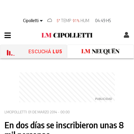
Cipolletti
TEMP
HUM
04:49 HS
5°
91%
ESCUCHÁ
LU5
LMCIPOLLETTI
01 DE MARZO 2014 - 00:00
En dos días se inscribieron unas 8