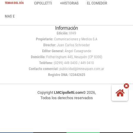
CIPOLLETTI
+HISTORIAS
EL COMEDOR
TEMAS DEL DÍA
MAS E
Información
Edición:
6949
Propietario:
Comunicaciones y Medios S.A
Director:
Juan Carlos Schroeder
Editor General:
Ángel Casagrande
Domicilio:
Fotheringham 445, Neuquén (CP 8300)
Teléfono:
(0299) 449 0400 / 449 0410
Contacto comercial:
publicidad@lmneuquen.com.ar
Registro DNA: 123442625
Copyright
LMCipolletti.com
© 2026,
Todos los derechos reservados