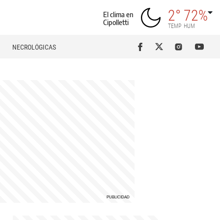
2°
72%
El clima en
Cipolletti
TEMP
HUM
NECROLÓGICAS