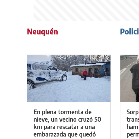
Neuquén
Polic
En plena tormenta de
Sorp
nieve, un vecino cruzó 50
tran
km para rescatar a una
hamb
embarazada que quedó
perm