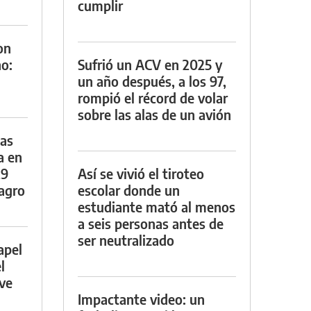
cumplir
on
o:
Sufrió un ACV en 2025 y
un año después, a los 97,
rompió el récord de volar
sobre las alas de un avión
das
a en
29
Así se vivió el tiroteo
lagro
escolar donde un
estudiante mató al menos
a seis personas antes de
ser neutralizado
apel
l
rve
Impactante video: un