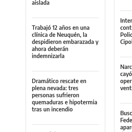
aislada
Inte
Trabajó 12 años en una
cont
clínica de Neuquén, la
Poli
despidieron embarazada y
Cipol
ahora deberán
indemnizarla
Narc
cayó
Dramático rescate en
oper
plena nevada: tres
vent
personas sufrieron
quemaduras e hipotermia
tras un incendio
Busc
Fede
apar