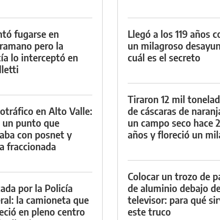
ntó fugarse en
Llegó a los 119 años c
ramano pero la
un milagroso desayun
cía lo interceptó en
cuál es el secreto
letti
Tiraron 12 mil tonela
otráfico en Alto Valle:
de cáscaras de naranj
 un punto que
un campo seco hace 
aba con posnet y
años y floreció un mi
a fraccionada
Colocar un trozo de p
ada por la Policía
de aluminio debajo de
ral: la camioneta que
televisor: para qué si
eció en pleno centro
este truco