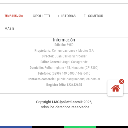
CIPOLLETTI
+HISTORIAS
EL COMEDOR
TEMAS DEL DÍA
MAS E
Información
Edición:
6950
Propietario:
Comunicaciones y Medios S.A
Director:
Juan Carlos Schroeder
Editor General:
Ángel Casagrande
Domicilio:
Fotheringham 445, Neuquén (CP 8300)
Teléfono:
(0299) 449 0400 / 449 0410
Contacto comercial:
publicidad@lmneuquen.com.ar
Registro DNA: 123442625
Copyright
LMCipolletti.com
© 2026,
Todos los derechos reservados