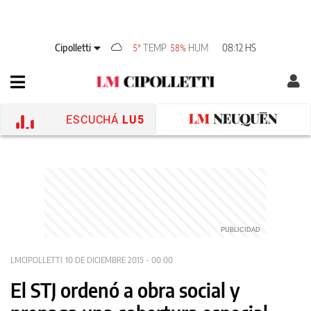
Cipolletti
TEMP
HUM
08:12 HS
5°
58%
ESCUCHÁ
LU5
LMCIPOLLETTI
10 DE DICIEMBRE 2015 - 00:00
El STJ ordenó a obra social y