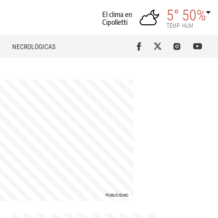
5°
50%
El clima en
Cipolletti
TEMP
HUM
NECROLÓGICAS