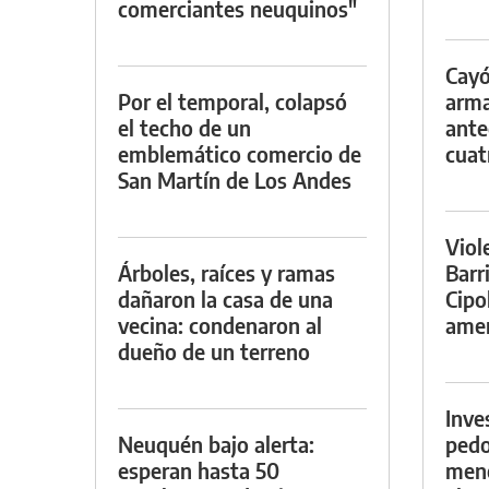
comerciantes neuquinos"
Cayó
Por el temporal, colapsó
arma
el techo de un
ante
emblemático comercio de
cuat
San Martín de Los Andes
Viol
Árboles, raíces y ramas
Barr
dañaron la casa de una
Cipo
vecina: condenaron al
amen
dueño de un terreno
Inve
Neuquén bajo alerta:
pedo
esperan hasta 50
meno