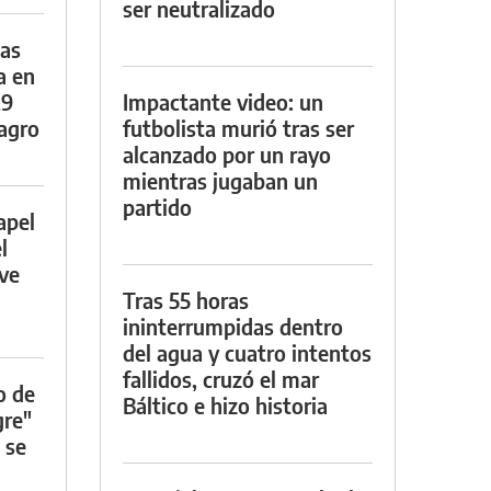
ser neutralizado
das
a en
29
Impactante video: un
lagro
futbolista murió tras ser
alcanzado por un rayo
mientras jugaban un
partido
apel
l
rve
Tras 55 horas
ininterrumpidas dentro
del agua y cuatro intentos
fallidos, cruzó el mar
o de
Báltico e hizo historia
gre"
 se