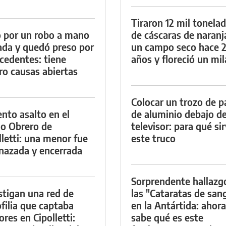
Tiraron 12 mil tonela
 por un robo a mano
de cáscaras de naranj
da y quedó preso por
un campo seco hace 
cedentes: tiene
años y floreció un mi
ro causas abiertas
Colocar un trozo de p
ento asalto en el
de aluminio debajo de
io Obrero de
televisor: para qué si
lletti: una menor fue
este truco
azada y encerrada
Sorprendente hallazg
stigan una red de
las "Cataratas de san
filia que captaba
en la Antártida: ahora
res en Cipolletti:
sabe qué es este