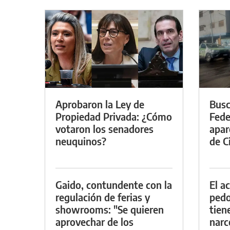
Aprobaron la Ley de
Busc
Propiedad Privada: ¿Cómo
Fede
votaron los senadores
apar
neuquinos?
de Ci
Gaido, contundente con la
El a
regulación de ferias y
pedof
showrooms: "Se quieren
tien
aprovechar de los
narc