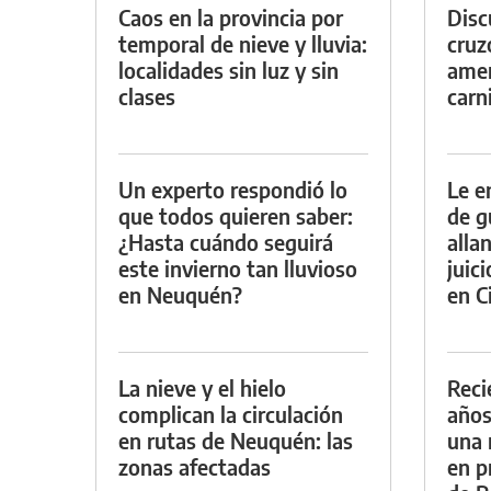
Caos en la provincia por
Discu
temporal de nieve y lluvia:
cruz
localidades sin luz y sin
amen
clases
carn
Un experto respondió lo
Le e
que todos quieren saber:
de g
¿Hasta cuándo seguirá
alla
este invierno tan lluvioso
juic
en Neuquén?
en Ci
La nieve y el hielo
Reci
complican la circulación
años
en rutas de Neuquén: las
una 
zonas afectadas
en p