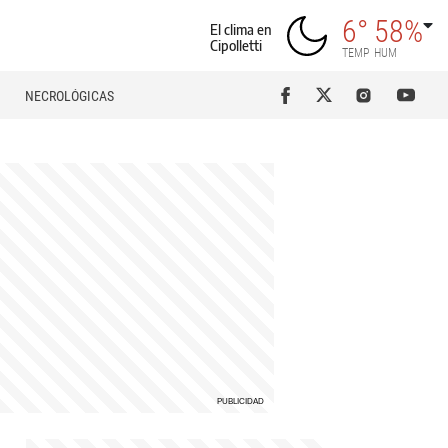
6°
58%
El clima en
Cipolletti
TEMP
HUM
NECROLÓGICAS