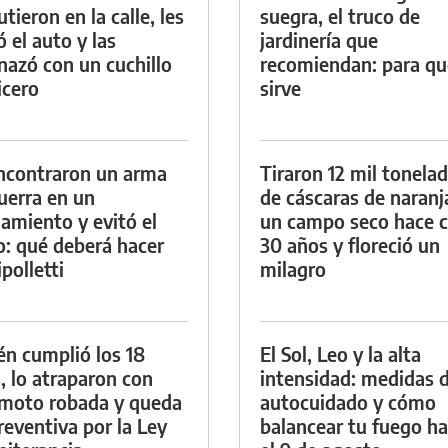
tieron en la calle, les
suegra, el truco de
ó el auto y las
jardinería que
azó con un cuchillo
recomiendan: para qu
icero
sirve
ncontraron un arma
Tiraron 12 mil tonela
uerra en un
de cáscaras de naranj
namiento y evitó el
un campo seco hace c
io: qué deberá hacer
30 años y floreció un
polletti
milagro
én cumplió los 18
El Sol, Leo y la alta
, lo atraparon con
intensidad: medidas 
moto robada y queda
autocuidado y cómo
reventiva por la Ley
balancear tu fuego h