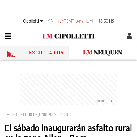
Cipolletti
TEMP
HUM
18:50 HS
10°
34%
ESCUCHÁ
LU5
LMCIPOLLETTI
10 DE JUNIO 2009 - 21:00
El sábado inaugurarán asfalto rural