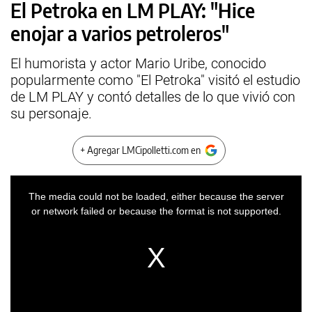
El Petroka en LM PLAY: "Hice
enojar a varios petroleros"
El humorista y actor Mario Uribe, conocido
popularmente como "El Petroka" visitó el estudio
de LM PLAY y contó detalles de lo que vivió con
su personaje.
+ Agregar LMCipolletti.com en
This
is
a
The media could not be loaded, either because the server
modal
window.
or network failed or because the format is not supported.