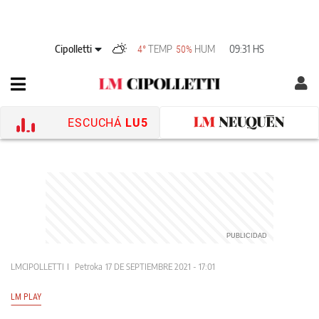
Cipolletti
TEMP
HUM
09:31 HS
4°
50%
ESCUCHÁ
LU5
LMCIPOLLETTI
Petroka
17 DE SEPTIEMBRE 2021 - 17:01
LM PLAY