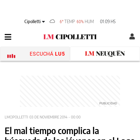
Cipolletti
TEMP
HUM
01:09 HS
6°
60%
ESCUCHÁ
LU5
LMCIPOLLETTI
03 DE NOVIEMBRE 2014 - 00:00
El mal tiempo complica la