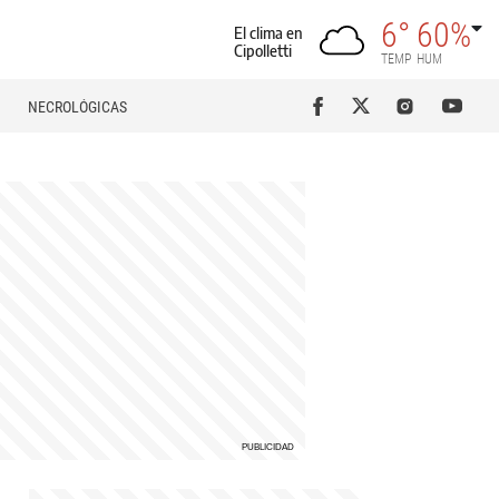
6°
60%
El clima en
Cipolletti
TEMP
HUM
NECROLÓGICAS