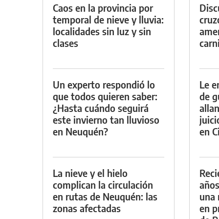
Caos en la provincia por
Discu
temporal de nieve y lluvia:
cruz
localidades sin luz y sin
amen
clases
carn
Un experto respondió lo
Le e
que todos quieren saber:
de g
¿Hasta cuándo seguirá
alla
este invierno tan lluvioso
juic
en Neuquén?
en Ci
La nieve y el hielo
Reci
complican la circulación
años
en rutas de Neuquén: las
una 
zonas afectadas
en p