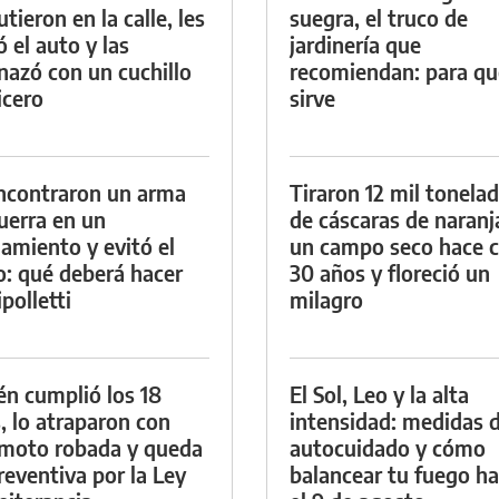
tieron en la calle, les
suegra, el truco de
ó el auto y las
jardinería que
azó con un cuchillo
recomiendan: para qu
icero
sirve
ncontraron un arma
Tiraron 12 mil tonela
uerra en un
de cáscaras de naranj
namiento y evitó el
un campo seco hace c
io: qué deberá hacer
30 años y floreció un
polletti
milagro
én cumplió los 18
El Sol, Leo y la alta
, lo atraparon con
intensidad: medidas 
moto robada y queda
autocuidado y cómo
reventiva por la Ley
balancear tu fuego h