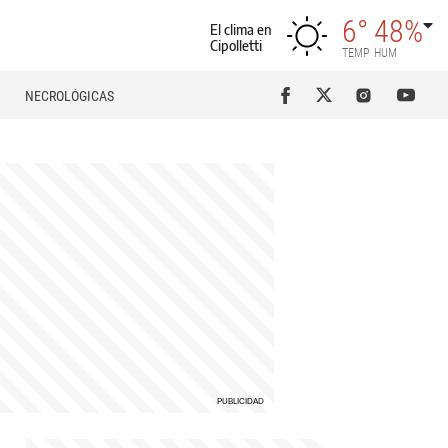
6°
48%
El clima en
Cipolletti
TEMP
HUM
NECROLÓGICAS