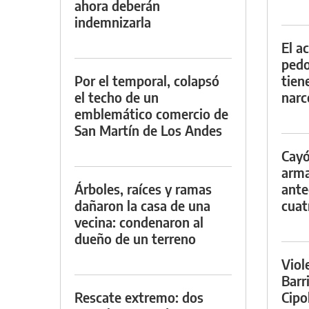
ahora deberán
indemnizarla
El a
pedof
Por el temporal, colapsó
tien
el techo de un
narc
emblemático comercio de
San Martín de Los Andes
Cayó
arma
Árboles, raíces y ramas
ante
dañaron la casa de una
cuat
vecina: condenaron al
dueño de un terreno
Viol
Barr
Rescate extremo: dos
Cipo