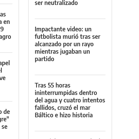
ser neutralizado
das
a en
29
Impactante video: un
lagro
futbolista murió tras ser
alcanzado por un rayo
mientras jugaban un
partido
apel
l
rve
Tras 55 horas
ininterrumpidas dentro
del agua y cuatro intentos
fallidos, cruzó el mar
o de
Báltico e hizo historia
gre"
 se