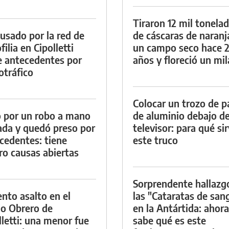
Tiraron 12 mil tonela
cusado por la red de
de cáscaras de naranj
ilia en Cipolletti
un campo seco hace 
e antecedentes por
años y floreció un mi
otráfico
Colocar un trozo de p
 por un robo a mano
de aluminio debajo de
da y quedó preso por
televisor: para qué si
cedentes: tiene
este truco
ro causas abiertas
Sorprendente hallazg
ento asalto en el
las "Cataratas de san
io Obrero de
en la Antártida: ahora
lletti: una menor fue
sabe qué es este