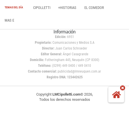
CIPOLLETTI
+HISTORIAS
EL COMEDOR
TEMAS DEL DÍA
MAS E
Información
Edición:
6951
Propietario:
Comunicaciones y Medios S.A
Director:
Juan Carlos Schroeder
Editor General:
Ángel Casagrande
Domicilio:
Fotheringham 445, Neuquén (CP 8300)
Teléfono:
(0299) 449 0400 / 449 0410
Contacto comercial:
publicidad@lmneuquen.com.ar
Registro DNA: 123442625
Copyright
LMCipolletti.com
© 2026,
Todos los derechos reservados