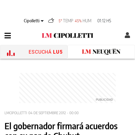
Cipolletti
TEMP
HUM
01:12 HS
5°
45%
ESCUCHÁ
LU5
LMCIPOLLETTI
04 DE SEPTIEMBRE 2012 - 00:00
El gobernador firmará acuerdos