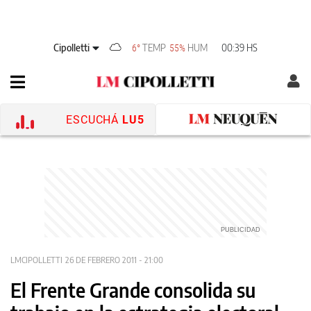
Cipolletti
TEMP
HUM
00:39 HS
6°
55%
ESCUCHÁ
LU5
LMCIPOLLETTI
26 DE FEBRERO 2011 - 21:00
El Frente Grande consolida su