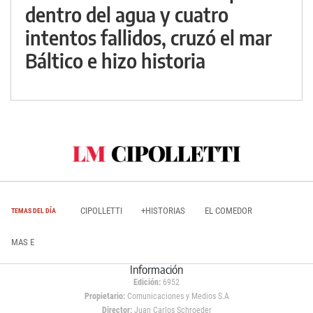
dentro del agua y cuatro
intentos fallidos, cruzó el mar
Báltico e hizo historia
CIPOLLETTI
+HISTORIAS
EL COMEDOR
TEMAS DEL DÍA
MAS E
Información
Edición:
6952
Propietario:
Comunicaciones y Medios S.A
Director:
Juan Carlos Schroeder