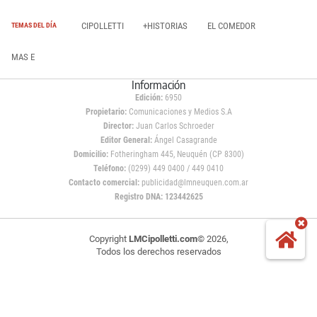
CIPOLLETTI
+HISTORIAS
EL COMEDOR
TEMAS DEL DÍA
MAS E
Información
Edición:
6950
Propietario:
Comunicaciones y Medios S.A
Director:
Juan Carlos Schroeder
Editor General:
Ángel Casagrande
Domicilio:
Fotheringham 445, Neuquén (CP 8300)
Teléfono:
(0299) 449 0400 / 449 0410
Contacto comercial:
publicidad@lmneuquen.com.ar
Registro DNA: 123442625
Copyright
LMCipolletti.com
© 2026,
Todos los derechos reservados