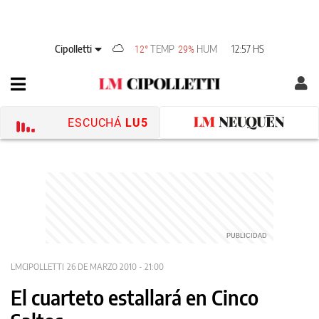
Cipolletti
TEMP
HUM
12:57 HS
12°
29%
ESCUCHÁ
LU5
LMCIPOLLETTI
26 DE MARZO 2010 - 21:00
El cuarteto estallará en Cinco