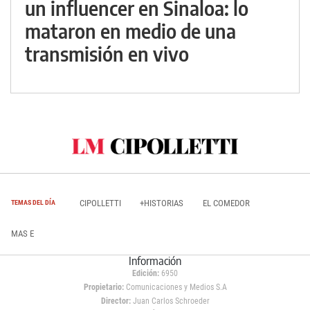
un influencer en Sinaloa: lo
mataron en medio de una
transmisión en vivo
CIPOLLETTI
+HISTORIAS
EL COMEDOR
TEMAS DEL DÍA
MAS E
Información
Edición:
6950
Propietario:
Comunicaciones y Medios S.A
Director:
Juan Carlos Schroeder