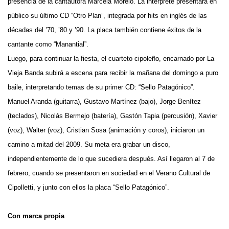
presencia de la cantautora Marcela Morelo. La intérprete presentará en
público su último CD “Otro Plan”, integrada por hits en inglés de las
décadas del ’70, ’80 y ’90. La placa también contiene éxitos de la
cantante como “Manantial”.
Luego, para continuar la fiesta, el cuarteto cipoleño, encarnado por La
Vieja Banda subirá a escena para recibir la mañana del domingo a puro
baile, interpretando temas de su primer CD: “Sello Patagónico”.
Manuel Aranda (guitarra), Gustavo Martínez (bajo), Jorge Benítez
(teclados), Nicolás Bermejo (batería), Gastón Tapia (percusión), Xavier
(voz), Walter (voz), Cristian Sosa (animación y coros), iniciaron un
camino a mitad del 2009. Su meta era grabar un disco,
independientemente de lo que sucediera después. Así llegaron al 7 de
febrero, cuando se presentaron en sociedad en el Verano Cultural de
Cipolletti, y junto con ellos la placa “Sello Patagónico”.
Con marca propia