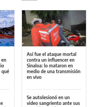
Así fue el ataque mortal
 en
contra un influencer en
io
Sinaloa: lo mataron en
e qué
medio de una transmisión
en vivo
Se autolesionó en un
se
video sangriento ante sus