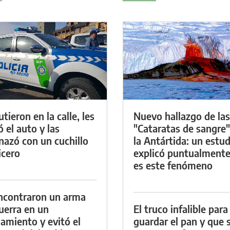
tieron en la calle, les
Nuevo hallazgo de las
ó el auto y las
"Cataratas de sangre"
azó con un cuchillo
la Antártida: un estud
icero
explicó puntualment
es este fenómeno
ncontraron un arma
uerra en un
El truco infalible para
namiento y evitó el
guardar el pan y que 