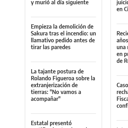
y murió al día siguiente
juic
en Ci
Empieza la demolición de
Sakura tras el incendio: un
Reci
llamativo pedido antes de
años
tirar las paredes
una 
en p
de R
La tajante postura de
Rolando Figueroa sobre la
extranjerización de
Caso
tierras: "No vamos a
rech
acompañar"
Fisca
conf
Estatal presentó