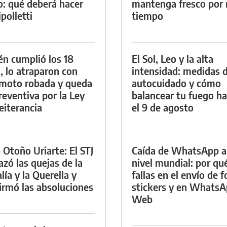
io: qué deberá hacer
mantenga fresco por
polletti
tiempo
én cumplió los 18
El Sol, Leo y la alta
, lo atraparon con
intensidad: medidas 
moto robada y queda
autocuidado y cómo
reventiva por la Ley
balancear tu fuego h
eiterancia
el 9 de agosto
 Otoño Uriarte: El STJ
Caída de WhatsApp a
azó las quejas de la
nivel mundial: por qu
lía y la Querella y
fallas en el envío de f
irmó las absoluciones
stickers y en Whats
Web