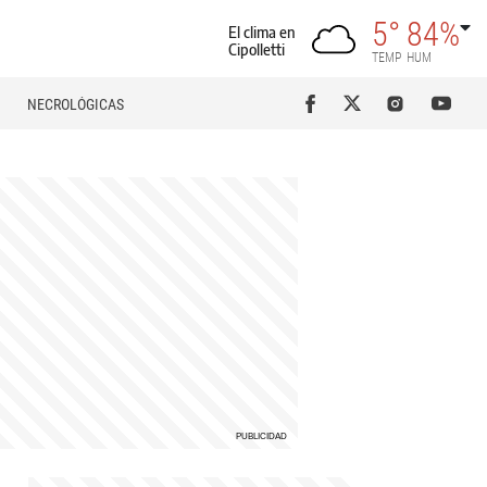
5°
84%
El clima en
Cipolletti
TEMP
HUM
NECROLÓGICAS