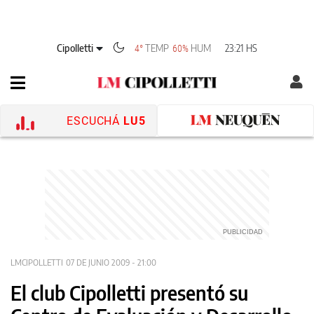
Cipolletti
TEMP
HUM
23:21 HS
4°
60%
ESCUCHÁ
LU5
LMCIPOLLETTI
07 DE JUNIO 2009 - 21:00
El club Cipolletti presentó su