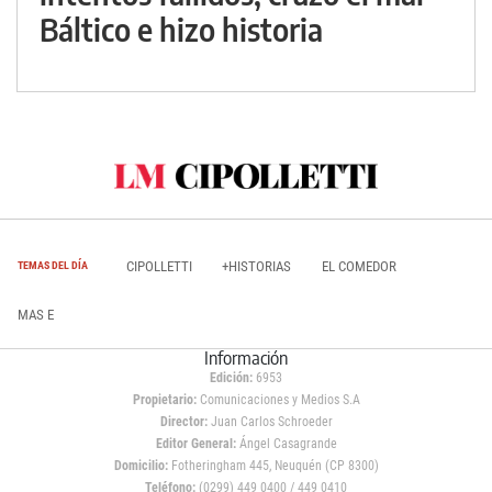
Báltico e hizo historia
CIPOLLETTI
+HISTORIAS
EL COMEDOR
TEMAS DEL DÍA
MAS E
Información
Edición:
6953
Propietario:
Comunicaciones y Medios S.A
Director:
Juan Carlos Schroeder
Editor General:
Ángel Casagrande
Domicilio:
Fotheringham 445, Neuquén (CP 8300)
Teléfono:
(0299) 449 0400 / 449 0410