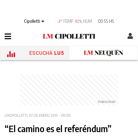
Cipolletti
TEMP
HUM
00:55 HS
4°
92%
ESCUCHÁ
LU5
LMCIPOLLETTI
07 DE ENERO 2013 - 00:00
“El camino es el referéndum”