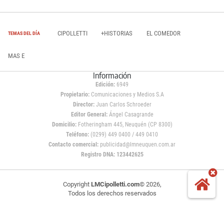
CIPOLLETTI
+HISTORIAS
EL COMEDOR
TEMAS DEL DÍA
MAS E
Información
Edición:
6949
Propietario:
Comunicaciones y Medios S.A
Director:
Juan Carlos Schroeder
Editor General:
Ángel Casagrande
Domicilio:
Fotheringham 445, Neuquén (CP 8300)
Teléfono:
(0299) 449 0400 / 449 0410
Contacto comercial:
publicidad@lmneuquen.com.ar
Registro DNA: 123442625
Copyright
LMCipolletti.com
© 2026,
Todos los derechos reservados