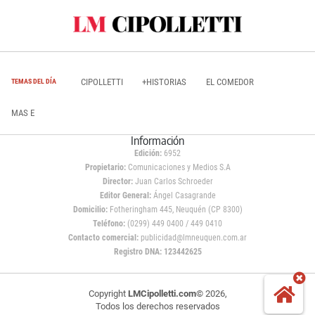
CIPOLLETTI
+HISTORIAS
EL COMEDOR
TEMAS DEL DÍA
MAS E
Información
Edición:
6952
Propietario:
Comunicaciones y Medios S.A
Director:
Juan Carlos Schroeder
Editor General:
Ángel Casagrande
Domicilio:
Fotheringham 445, Neuquén (CP 8300)
Teléfono:
(0299) 449 0400 / 449 0410
Contacto comercial:
publicidad@lmneuquen.com.ar
Registro DNA: 123442625
Copyright
LMCipolletti.com
© 2026,
Todos los derechos reservados