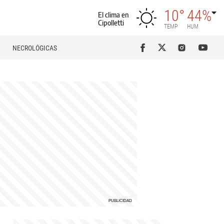
10°
44%
El clima en
Cipolletti
TEMP
HUM
NECROLÓGICAS