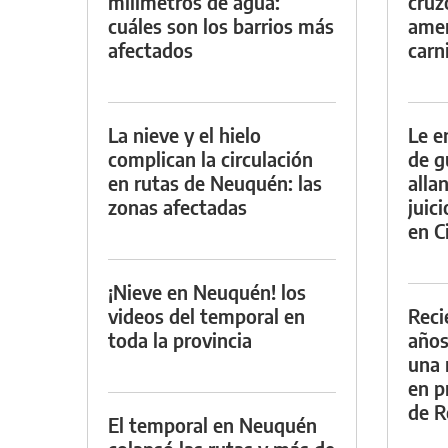
milímetros de agua:
cruz
cuáles son los barrios más
amen
afectados
carn
La nieve y el hielo
Le e
complican la circulación
de g
en rutas de Neuquén: las
alla
zonas afectadas
juic
en Ci
¡Nieve en Neuquén! los
videos del temporal en
Reci
toda la provincia
años
una 
en p
de R
El temporal en Neuquén