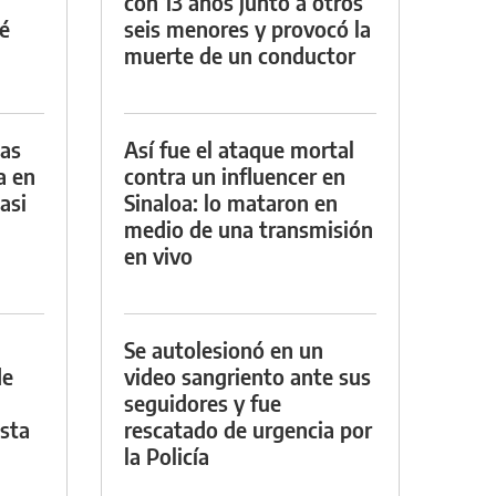
con 13 años junto a otros
é
seis menores y provocó la
muerte de un conductor
das
Así fue el ataque mortal
a en
contra un influencer en
asi
Sinaloa: lo mataron en
medio de una transmisión
en vivo
Se autolesionó en un
de
video sangriento ante sus
seguidores y fue
asta
rescatado de urgencia por
la Policía