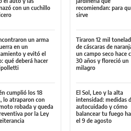
ó el auto y las
jardinería que
azó con un cuchillo
recomiendan: para qu
icero
sirve
ncontraron un arma
Tiraron 12 mil tonela
uerra en un
de cáscaras de naranj
namiento y evitó el
un campo seco hace c
io: qué deberá hacer
30 años y floreció un
polletti
milagro
én cumplió los 18
El Sol, Leo y la alta
, lo atraparon con
intensidad: medidas 
moto robada y queda
autocuidado y cómo
reventiva por la Ley
balancear tu fuego h
eiterancia
el 9 de agosto