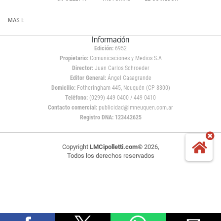
MAS E
Información
Edición:
6952
Propietario:
Comunicaciones y Medios S.A
Director:
Juan Carlos Schroeder
Editor General:
Ángel Casagrande
Domicilio:
Fotheringham 445, Neuquén (CP 8300)
Teléfono:
(0299) 449 0400 / 449 0410
Contacto comercial:
publicidad@lmneuquen.com.ar
Registro DNA: 123442625
Copyright
LMCipolletti.com
© 2026,
Todos los derechos reservados