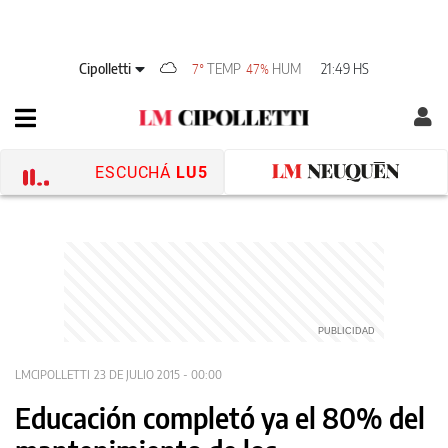
Cipolletti
TEMP
HUM
21:49 HS
7°
47%
ESCUCHÁ
LU5
LMCIPOLLETTI
23 DE JULIO 2015 - 00:00
Educación completó ya el 80% del