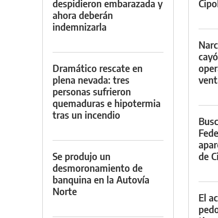
despidieron embarazada y
Cipol
ahora deberán
indemnizarla
Narc
cayó
Dramático rescate en
oper
plena nevada: tres
vent
personas sufrieron
quemaduras e hipotermia
tras un incendio
Busc
Fede
apar
Se produjo un
de Ci
desmoronamiento de
banquina en la Autovía
Norte
El a
pedof