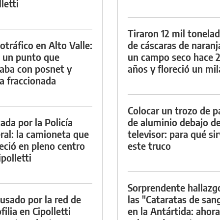
letti
Tiraron 12 mil tonela
otráfico en Alto Valle:
de cáscaras de naranj
 un punto que
un campo seco hace 
aba con posnet y
años y floreció un mi
a fraccionada
Colocar un trozo de p
ada por la Policía
de aluminio debajo de
ral: la camioneta que
televisor: para qué si
eció en pleno centro
este truco
polletti
Sorprendente hallazg
cusado por la red de
las "Cataratas de san
ilia en Cipolletti
en la Antártida: ahora