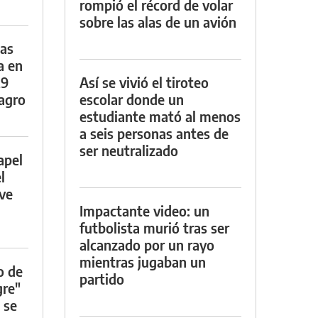
rompió el récord de volar
sobre las alas de un avión
das
a en
29
Así se vivió el tiroteo
lagro
escolar donde un
estudiante mató al menos
a seis personas antes de
ser neutralizado
apel
l
rve
Impactante video: un
futbolista murió tras ser
alcanzado por un rayo
mientras jugaban un
o de
partido
gre"
 se