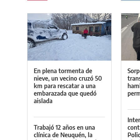
En plena tormenta de
Sorp
nieve, un vecino cruzó 50
tran
km para rescatar a una
hamb
embarazada que quedó
perm
aislada
Inte
Trabajó 12 años en una
cont
clínica de Neuquén, la
Poli