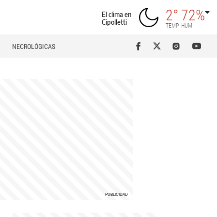
2°
72%
El clima en
Cipolletti
TEMP
HUM
NECROLÓGICAS