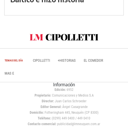
CIPOLLETTI
+HISTORIAS
EL COMEDOR
TEMAS DEL DÍA
MAS E
Información
Edición:
6952
Propietario:
Comunicaciones y Medios S.A
Director:
Juan Carlos Schroeder
Editor General:
Ángel Casagrande
Domicilio:
Fotheringham 445, Neuquén (CP 8300)
Teléfono:
(0299) 449 0400 / 449 0410
Contacto comercial:
publicidad@lmneuquen.com.ar