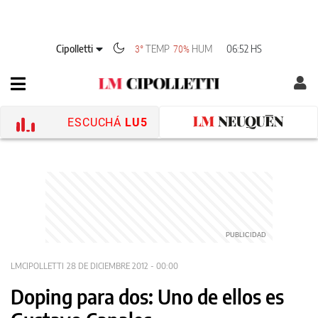
Cipolletti
TEMP
HUM
06:52 HS
3°
70%
ESCUCHÁ
LU5
LMCIPOLLETTI
28 DE DICIEMBRE 2012 - 00:00
Doping para dos: Uno de ellos es