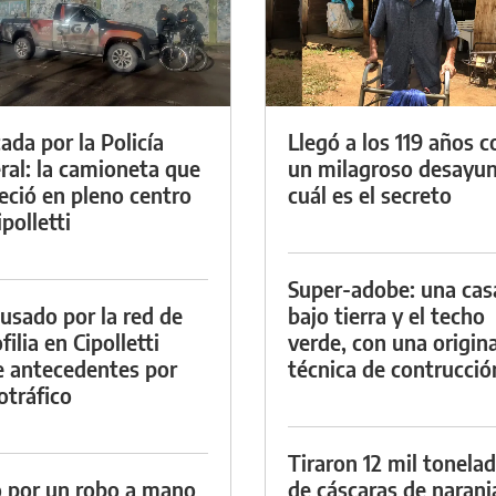
ada por la Policía
Llegó a los 119 años c
ral: la camioneta que
un milagroso desayun
eció en pleno centro
cuál es el secreto
polletti
Super-adobe: una cas
cusado por la red de
bajo tierra y el techo
ilia en Cipolletti
verde, con una origina
e antecedentes por
técnica de contrucció
otráfico
Tiraron 12 mil tonela
 por un robo a mano
de cáscaras de naranj