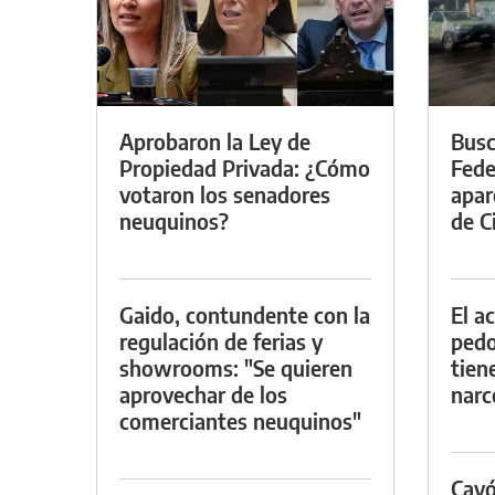
Aprobaron la Ley de
Busc
Propiedad Privada: ¿Cómo
Fede
votaron los senadores
apar
neuquinos?
de Ci
Gaido, contundente con la
El a
regulación de ferias y
pedof
showrooms: "Se quieren
tien
aprovechar de los
narc
comerciantes neuquinos"
Cayó