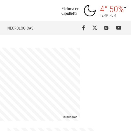
4°
50%
El clima en
Cipolletti
TEMP
HUM
NECROLÓGICAS