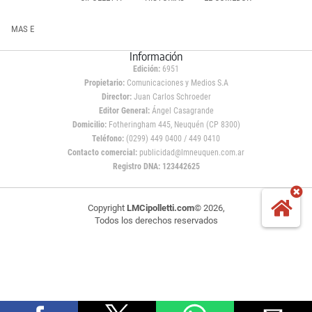
MAS E
Información
Edición:
6951
Propietario:
Comunicaciones y Medios S.A
Director:
Juan Carlos Schroeder
Editor General:
Ángel Casagrande
Domicilio:
Fotheringham 445, Neuquén (CP 8300)
Teléfono:
(0299) 449 0400 / 449 0410
Contacto comercial:
publicidad@lmneuquen.com.ar
Registro DNA: 123442625
Copyright
LMCipolletti.com
© 2026,
Todos los derechos reservados