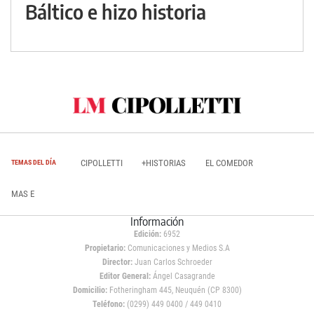
Báltico e hizo historia
CIPOLLETTI
+HISTORIAS
EL COMEDOR
TEMAS DEL DÍA
MAS E
Información
Edición:
6952
Propietario:
Comunicaciones y Medios S.A
Director:
Juan Carlos Schroeder
Editor General:
Ángel Casagrande
Domicilio:
Fotheringham 445, Neuquén (CP 8300)
Teléfono:
(0299) 449 0400 / 449 0410