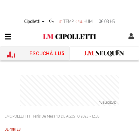
Cipolletti
TEMP
HUM
06:03 HS
3°
64%
ESCUCHÁ
LU5
LMCIPOLLETTI
Tenis De Mesa
10 DE AGOSTO 2023 - 12:33
DEPORTES