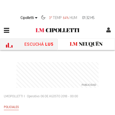
Cipolletti
TEMP
HUM
01:32 HS
3°
64%
ESCUCHÁ
LU5
LMCIPOLLETTI
Operativo
06 DE AGOSTO 2018 - 00:00
POLICIALES