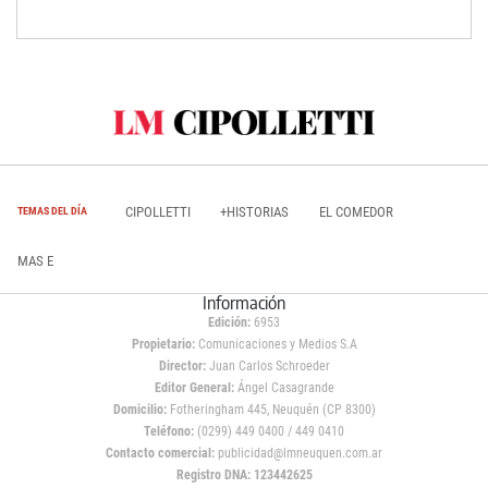
CIPOLLETTI
+HISTORIAS
EL COMEDOR
TEMAS DEL DÍA
MAS E
Información
Edición:
6953
Propietario:
Comunicaciones y Medios S.A
Director:
Juan Carlos Schroeder
Editor General:
Ángel Casagrande
Domicilio:
Fotheringham 445, Neuquén (CP 8300)
Teléfono:
(0299) 449 0400 / 449 0410
Contacto comercial:
publicidad@lmneuquen.com.ar
Registro DNA: 123442625