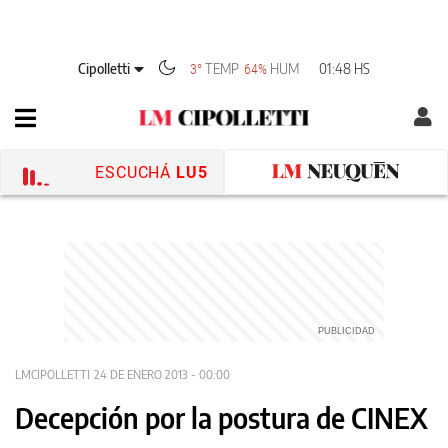
Cipolletti
TEMP
HUM
01:48 HS
3°
64%
ESCUCHÁ
LU5
LMCIPOLLETTI
24 DE ENERO 2013 - 00:00
Decepción por la postura de CINEX