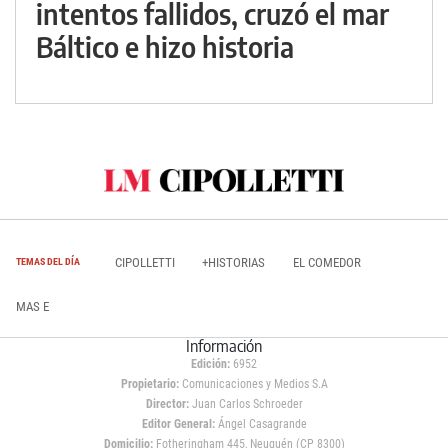
intentos fallidos, cruzó el mar
Báltico e hizo historia
CIPOLLETTI
+HISTORIAS
EL COMEDOR
TEMAS DEL DÍA
MAS E
Información
Edición:
6952
Propietario:
Comunicaciones y Medios S.A
Director:
Juan Carlos Schroeder
Editor General:
Ángel Casagrande
Domicilio:
Fotheringham 445, Neuquén (CP 8300)