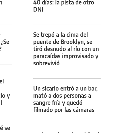
n
40 días: la pista de otro
DNI
e
Se trepó a la cima del
 ¿Se
puente de Brooklyn, se
?
tiró desnudo al río con un
paracaídas improvisado y
sobrevivió
el
:
Un sicario entró a un bar,
lo y
mató a dos personas a
l
sangre fría y quedó
filmado por las cámaras
é se