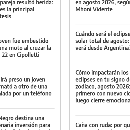
 pareja resultó herida:
en agosto 2026, segú
es la principal
Mhoni Vidente
tesis
Cuándo será el eclips
oven fue embestido
solar total de agosto:
una moto al cruzar la
verá desde Argentina
 22 en Cipolletti
Cómo impactarán los
irá preso un joven
eclipses en tu signo d
mató a otro de una
zodiaco, agosto 2026
lada por un teléfono
primero con nuevo cic
luego cierre emociona
Negro destina una
onaria inversión para
Caña con ruda: por qu