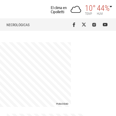
10°
44%
El clima en
Cipolletti
TEMP
HUM
NECROLÓGICAS