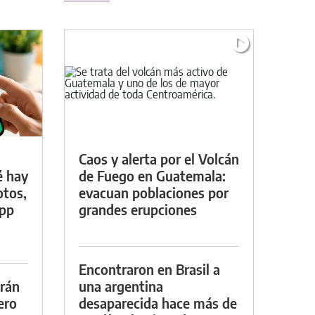
Caos y alerta por el Volcán
é hay
de Fuego en Guatemala:
otos,
evacuan poblaciones por
App
grandes erupciones
Encontraron en Brasil a
drán
una argentina
ero
desaparecida hace más de