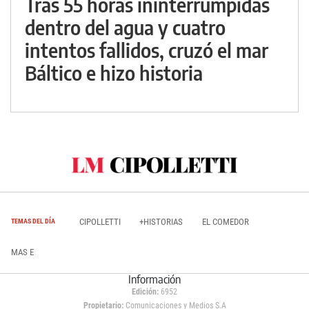
Tras 55 horas ininterrumpidas
dentro del agua y cuatro
intentos fallidos, cruzó el mar
Báltico e hizo historia
CIPOLLETTI
+HISTORIAS
EL COMEDOR
TEMAS DEL DÍA
MAS E
Información
Edición:
6952
Propietario:
Comunicaciones y Medios S.A