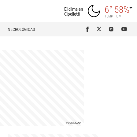
6°
58%
El clima en
Cipolletti
TEMP
HUM
NECROLÓGICAS