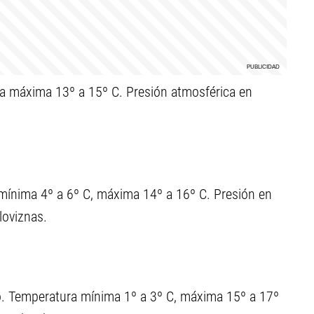
ra máxima 13º a 15º C. Presión atmosférica en
 mínima 4º a 6º C, máxima 14º a 16º C. Presión en
loviznas.
o. Temperatura mínima 1º a 3º C, máxima 15º a 17º