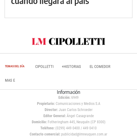
cuándo llegará al país
CIPOLLETTI
+HISTORIAS
EL COMEDOR
TEMAS DEL DÍA
MAS E
Información
Edición:
6949
Propietario:
Comunicaciones y Medios S.A
Director:
Juan Carlos Schroeder
Editor General:
Ángel Casagrande
Domicilio:
Fotheringham 445, Neuquén (CP 8300)
Teléfono:
(0299) 449 0400 / 449 0410
Contacto comercial:
publicidad@lmneuquen.com.ar