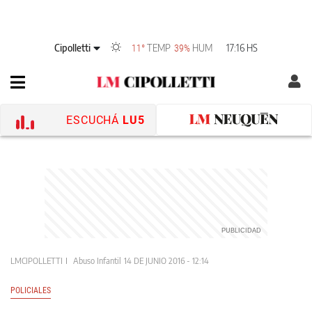
Cipolletti
TEMP
HUM
17:16 HS
11°
39%
ESCUCHÁ
LU5
LMCIPOLLETTI
Abuso Infantil
14 DE JUNIO 2016 - 12:14
POLICIALES