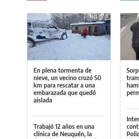
En plena tormenta de
Sorp
nieve, un vecino cruzó 50
tran
km para rescatar a una
hamb
embarazada que quedó
perm
aislada
Inte
Trabajó 12 años en una
cont
clínica de Neuquén, la
Poli