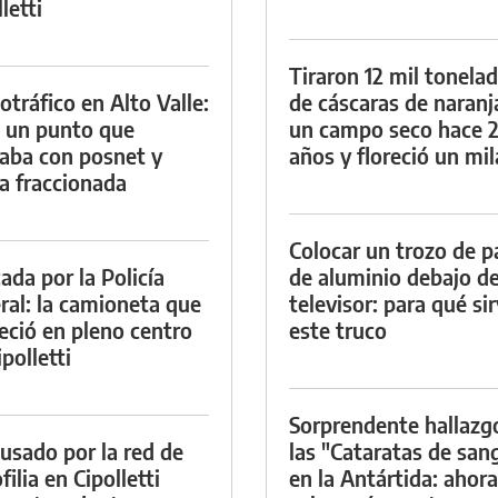
letti
Tiraron 12 mil tonela
otráfico en Alto Valle:
de cáscaras de naranj
 un punto que
un campo seco hace 
aba con posnet y
años y floreció un mi
a fraccionada
Colocar un trozo de p
ada por la Policía
de aluminio debajo de
ral: la camioneta que
televisor: para qué si
eció en pleno centro
este truco
polletti
Sorprendente hallazg
cusado por la red de
las "Cataratas de san
ilia en Cipolletti
en la Antártida: ahora