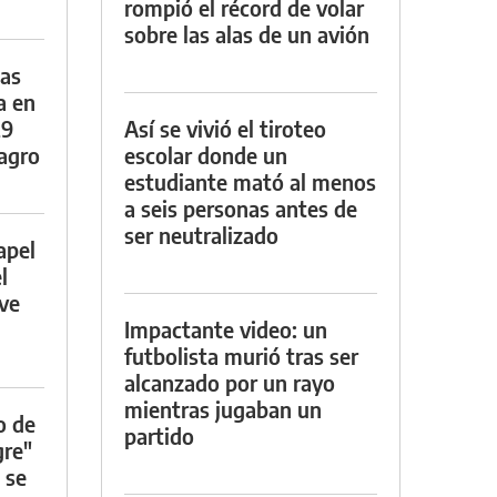
rompió el récord de volar
sobre las alas de un avión
das
a en
29
Así se vivió el tiroteo
lagro
escolar donde un
estudiante mató al menos
a seis personas antes de
ser neutralizado
apel
l
rve
Impactante video: un
futbolista murió tras ser
alcanzado por un rayo
mientras jugaban un
o de
partido
gre"
 se