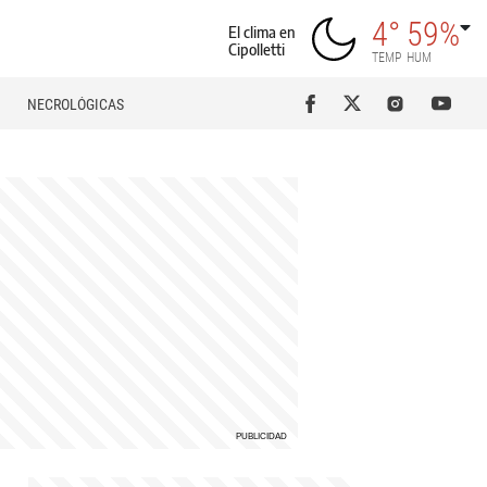
4°
59%
El clima en
Cipolletti
TEMP
HUM
NECROLÓGICAS