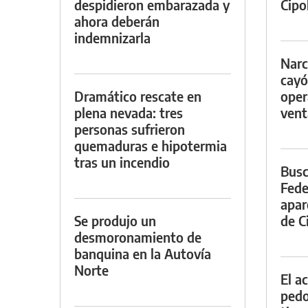
despidieron embarazada y
Cipol
ahora deberán
indemnizarla
Narc
cayó
Dramático rescate en
oper
plena nevada: tres
vent
personas sufrieron
quemaduras e hipotermia
tras un incendio
Busc
Fede
apar
Se produjo un
de Ci
desmoronamiento de
banquina en la Autovía
Norte
El a
pedof