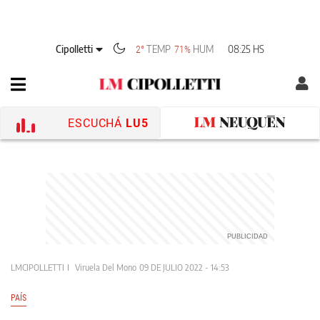
Cipolletti
TEMP
HUM
08:25 HS
2°
71%
ESCUCHÁ
LU5
LMCIPOLLETTI
Viruela Del Mono
09 DE JULIO 2022 - 14:53
PAÍS