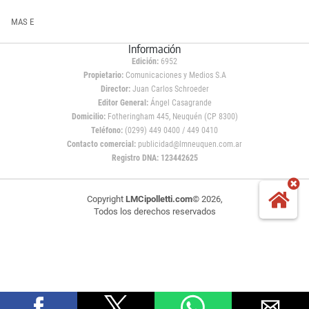
MAS E
Información
Edición:
6952
Propietario:
Comunicaciones y Medios S.A
Director:
Juan Carlos Schroeder
Editor General:
Ángel Casagrande
Domicilio:
Fotheringham 445, Neuquén (CP 8300)
Teléfono:
(0299) 449 0400 / 449 0410
Contacto comercial:
publicidad@lmneuquen.com.ar
Registro DNA: 123442625
Copyright
LMCipolletti.com
© 2026,
Todos los derechos reservados