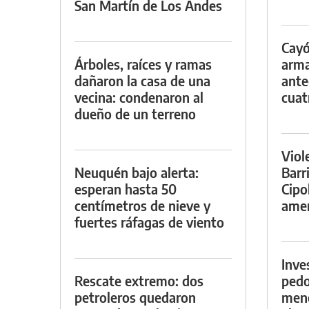
San Martín de Los Andes
Cayó
Árboles, raíces y ramas
arma
dañaron la casa de una
ante
vecina: condenaron al
cuat
dueño de un terreno
Viol
Neuquén bajo alerta:
Barr
esperan hasta 50
Cipo
centímetros de nieve y
amen
fuertes ráfagas de viento
Inve
Rescate extremo: dos
pedo
petroleros quedaron
meno