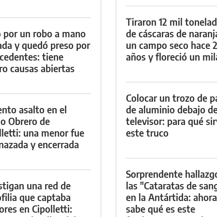
Tiraron 12 mil tonela
 por un robo a mano
de cáscaras de naranj
da y quedó preso por
un campo seco hace 
cedentes: tiene
años y floreció un mi
ro causas abiertas
Colocar un trozo de p
ento asalto en el
de aluminio debajo de
io Obrero de
televisor: para qué si
lletti: una menor fue
este truco
azada y encerrada
Sorprendente hallazg
stigan una red de
las "Cataratas de san
filia que captaba
en la Antártida: ahora
res en Cipolletti:
sabe qué es este