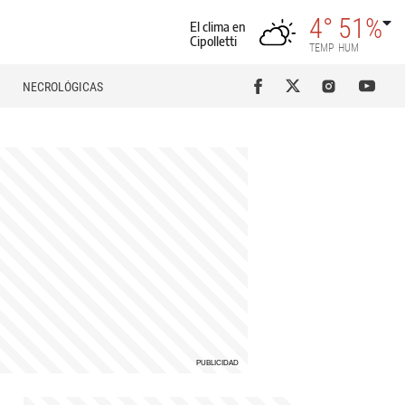
4°
51%
El clima en
Cipolletti
TEMP
HUM
NECROLÓGICAS