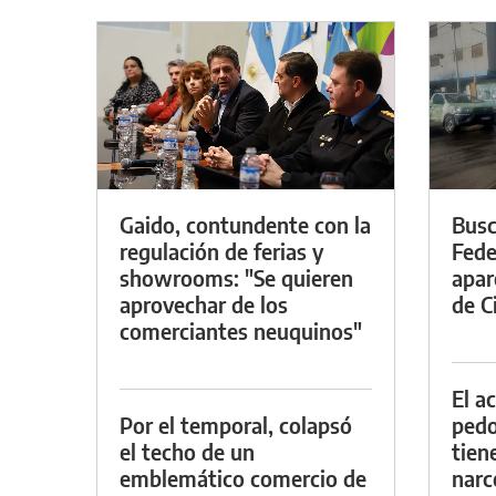
Gaido, contundente con la
Busc
regulación de ferias y
Fede
showrooms: "Se quieren
apar
aprovechar de los
de Ci
comerciantes neuquinos"
El a
Por el temporal, colapsó
pedof
el techo de un
tien
emblemático comercio de
narc