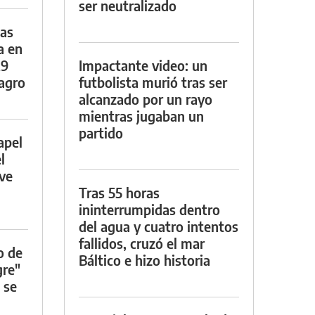
ser neutralizado
das
a en
29
Impactante video: un
lagro
futbolista murió tras ser
alcanzado por un rayo
mientras jugaban un
partido
apel
l
rve
Tras 55 horas
ininterrumpidas dentro
del agua y cuatro intentos
fallidos, cruzó el mar
o de
Báltico e hizo historia
gre"
 se