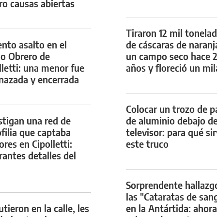
ro causas abiertas
Tiraron 12 mil tonela
ento asalto en el
de cáscaras de naranj
io Obrero de
un campo seco hace 
lletti: una menor fue
años y floreció un mi
azada y encerrada
Colocar un trozo de p
stigan una red de
de aluminio debajo de
filia que captaba
televisor: para qué si
res en Cipolletti:
este truco
rantes detalles del
Sorprendente hallazg
las "Cataratas de san
tieron en la calle, les
en la Antártida: ahora