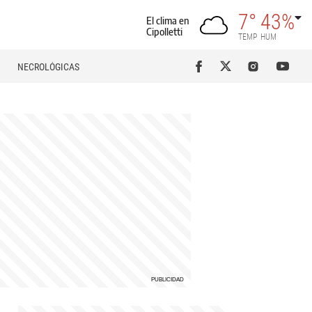
7°
43%
El clima en
Cipolletti
TEMP
HUM
NECROLÓGICAS