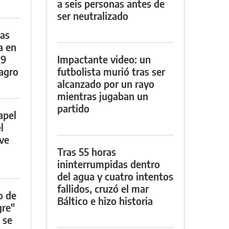
a seis personas antes de
ser neutralizado
das
a en
29
Impactante video: un
lagro
futbolista murió tras ser
alcanzado por un rayo
mientras jugaban un
partido
apel
l
rve
Tras 55 horas
ininterrumpidas dentro
del agua y cuatro intentos
fallidos, cruzó el mar
o de
Báltico e hizo historia
gre"
 se