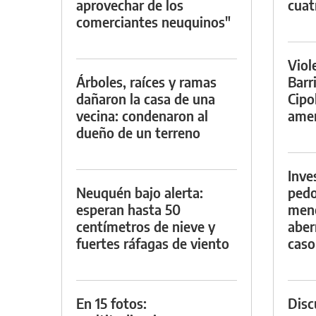
aprovechar de los
cuat
comerciantes neuquinos"
Viol
Árboles, raíces y ramas
Barr
dañaron la casa de una
Cipo
vecina: condenaron al
amen
dueño de un terreno
Inve
Neuquén bajo alerta:
pedo
esperan hasta 50
meno
centímetros de nieve y
aber
fuertes ráfagas de viento
caso
En 15 fotos:
Discu