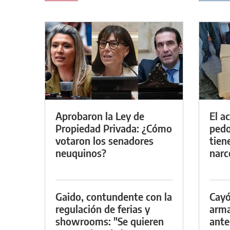
Aprobaron la Ley de
El a
Propiedad Privada: ¿Cómo
pedof
votaron los senadores
tien
neuquinos?
narc
Gaido, contundente con la
Cayó
regulación de ferias y
arma
showrooms: "Se quieren
ante