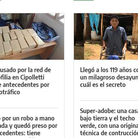
cusado por la red de
Llegó a los 119 años c
ilia en Cipolletti
un milagroso desayun
e antecedentes por
cuál es el secreto
otráfico
Super-adobe: una cas
 por un robo a mano
bajo tierra y el techo
da y quedó preso por
verde, con una origina
cedentes: tiene
técnica de contrucció