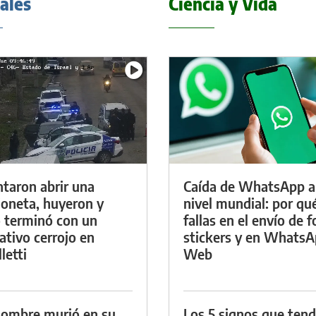
iales
Ciencia y Vida
ntaron abrir una
Caída de WhatsApp a
oneta, huyeron y
nivel mundial: por qu
 terminó con un
fallas en el envío de f
ativo cerrojo en
stickers y en Whats
letti
Web
ombre murió en su
Los 5 signos que ten