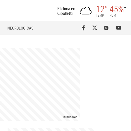
12°
45%
El clima en
Cipolletti
TEMP
HUM
NECROLÓGICAS