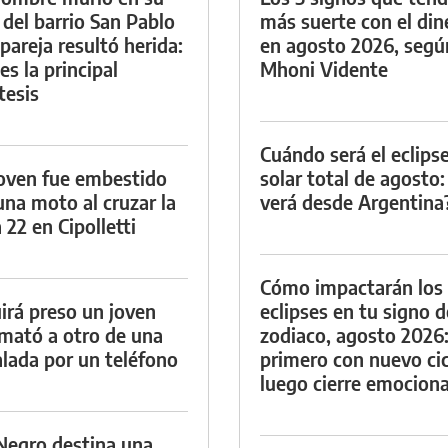
 del barrio San Pablo
más suerte con el din
 pareja resultó herida:
en agosto 2026, segú
es la principal
Mhoni Vidente
tesis
Cuándo será el eclips
oven fue embestido
solar total de agosto:
una moto al cruzar la
verá desde Argentina
 22 en Cipolletti
Cómo impactarán los
irá preso un joven
eclipses en tu signo d
mató a otro de una
zodiaco, agosto 2026
lada por un teléfono
primero con nuevo cic
luego cierre emociona
Negro destina una