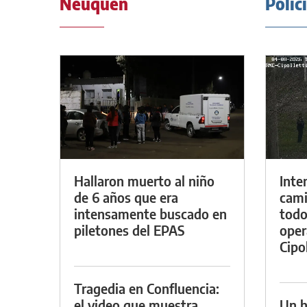
Neuquén
Polic
Hallaron muerto al niño
Inte
de 6 años que era
cami
intensamente buscado en
todo
piletones del EPAS
oper
Cipol
Tragedia en Confluencia:
el video que muestra
Un h