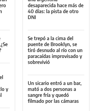
ero
desaparecida hace más de
n
40 días: la pista de otro
DNI
e
Se trepó a la cima del
 ¿Se
puente de Brooklyn, se
?
tiró desnudo al río con un
paracaídas improvisado y
sobrevivió
el
:
Un sicario entró a un bar,
lo y
mató a dos personas a
l
sangre fría y quedó
filmado por las cámaras