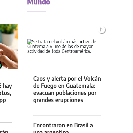
Mundo
Caos y alerta por el Volcán
é hay
de Fuego en Guatemala:
otos,
evacuan poblaciones por
App
grandes erupciones
Encontraron en Brasil a
drán
una argentina