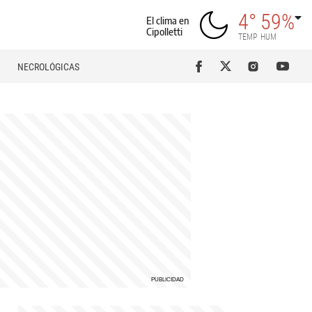
4°
59%
El clima en
Cipolletti
TEMP
HUM
NECROLÓGICAS