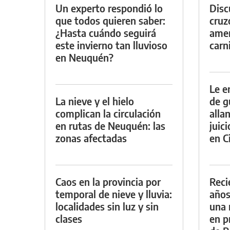
Un experto respondió lo
Discu
que todos quieren saber:
cruz
¿Hasta cuándo seguirá
amen
este invierno tan lluvioso
carn
en Neuquén?
Le e
La nieve y el hielo
de g
complican la circulación
alla
en rutas de Neuquén: las
juic
zonas afectadas
en Ci
Caos en la provincia por
Reci
temporal de nieve y lluvia:
años
localidades sin luz y sin
una 
clases
en p