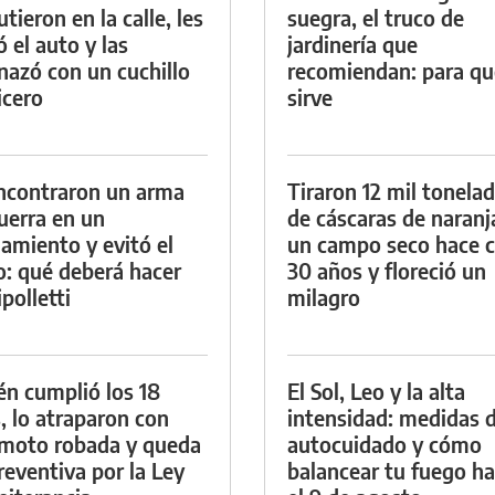
tieron en la calle, les
suegra, el truco de
ó el auto y las
jardinería que
azó con un cuchillo
recomiendan: para qu
icero
sirve
ncontraron un arma
Tiraron 12 mil tonela
uerra en un
de cáscaras de naranj
namiento y evitó el
un campo seco hace c
io: qué deberá hacer
30 años y floreció un
polletti
milagro
én cumplió los 18
El Sol, Leo y la alta
, lo atraparon con
intensidad: medidas 
moto robada y queda
autocuidado y cómo
reventiva por la Ley
balancear tu fuego h