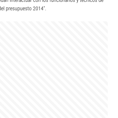
edan interactuar con los funcionarios y técnicos de
 del presupuesto 2014".