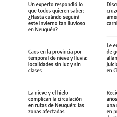
Un experto respondió lo
Discu
que todos quieren saber:
cruz
¿Hasta cuándo seguirá
amen
este invierno tan lluvioso
carn
en Neuquén?
Le e
Caos en la provincia por
de g
temporal de nieve y lluvia:
alla
localidades sin luz y sin
juic
clases
en Ci
La nieve y el hielo
Reci
complican la circulación
años
en rutas de Neuquén: las
una 
zonas afectadas
en p