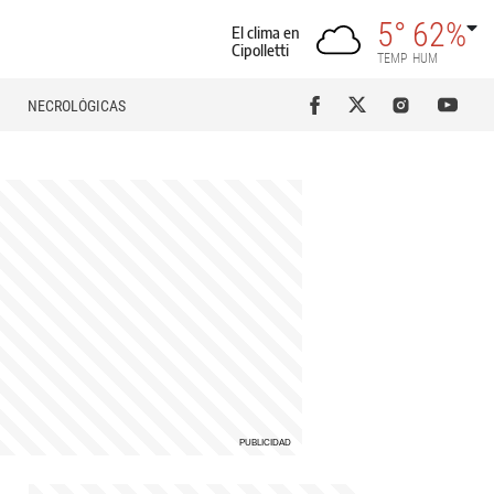
5°
62%
El clima en
Cipolletti
TEMP
HUM
NECROLÓGICAS