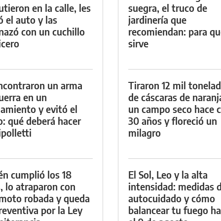
tieron en la calle, les
suegra, el truco de
ó el auto y las
jardinería que
azó con un cuchillo
recomiendan: para qu
icero
sirve
ncontraron un arma
Tiraron 12 mil tonela
uerra en un
de cáscaras de naranj
namiento y evitó el
un campo seco hace c
io: qué deberá hacer
30 años y floreció un
polletti
milagro
én cumplió los 18
El Sol, Leo y la alta
, lo atraparon con
intensidad: medidas 
moto robada y queda
autocuidado y cómo
reventiva por la Ley
balancear tu fuego h