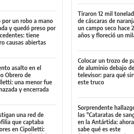
Tiraron 12 mil tonela
 por un robo a mano
de cáscaras de naranj
da y quedó preso por
un campo seco hace 
cedentes: tiene
años y floreció un mi
ro causas abiertas
Colocar un trozo de p
ento asalto en el
de aluminio debajo de
io Obrero de
televisor: para qué si
lletti: una menor fue
este truco
azada y encerrada
Sorprendente hallazg
stigan una red de
las "Cataratas de san
filia que captaba
en la Antártida: ahora
res en Cipolletti:
sabe qué es este