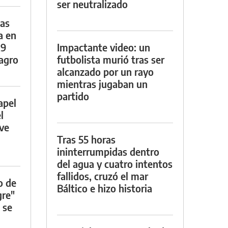
ser neutralizado
das
a en
29
Impactante video: un
lagro
futbolista murió tras ser
alcanzado por un rayo
mientras jugaban un
partido
apel
l
rve
Tras 55 horas
ininterrumpidas dentro
del agua y cuatro intentos
fallidos, cruzó el mar
o de
Báltico e hizo historia
gre"
 se