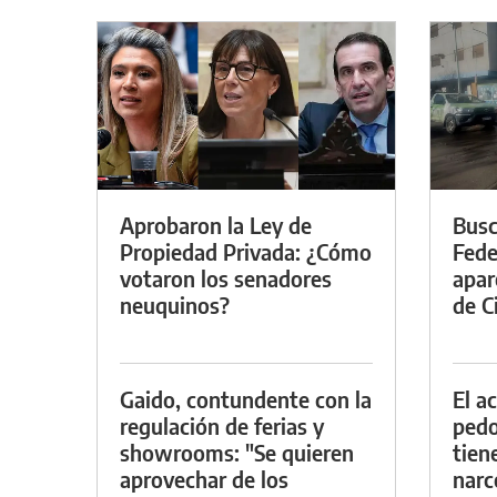
Aprobaron la Ley de
Busc
Propiedad Privada: ¿Cómo
Fede
votaron los senadores
apar
neuquinos?
de Ci
Gaido, contundente con la
El a
regulación de ferias y
pedof
showrooms: "Se quieren
tien
aprovechar de los
narc