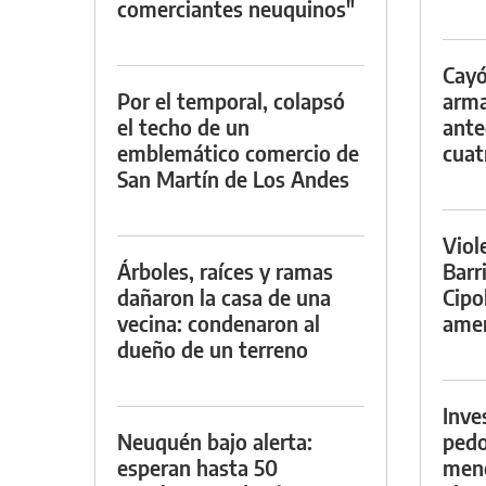
comerciantes neuquinos"
Cayó
Por el temporal, colapsó
arma
el techo de un
ante
emblemático comercio de
cuat
San Martín de Los Andes
Viol
Árboles, raíces y ramas
Barr
dañaron la casa de una
Cipo
vecina: condenaron al
amen
dueño de un terreno
Inve
Neuquén bajo alerta:
pedo
esperan hasta 50
meno