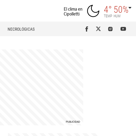
4°
50%
El clima en
Cipolletti
TEMP
HUM
NECROLÓGICAS